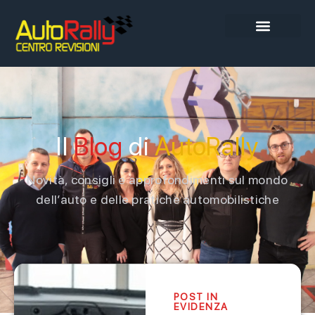
Il
Blog
di
AutoRally
Novità, consigli e approfondimenti sul mondo
dell’auto e delle pratiche automobilistiche
POST IN
EVIDENZA