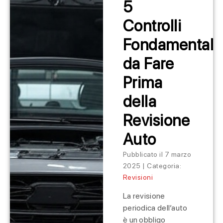
5
Controlli
Fondamentali
da Fare
Prima
della
Revisione
Auto
Pubblicato il 7 marzo
2025 | Categoria:
Revisioni
La revisione
periodica dell’auto
è un obbligo